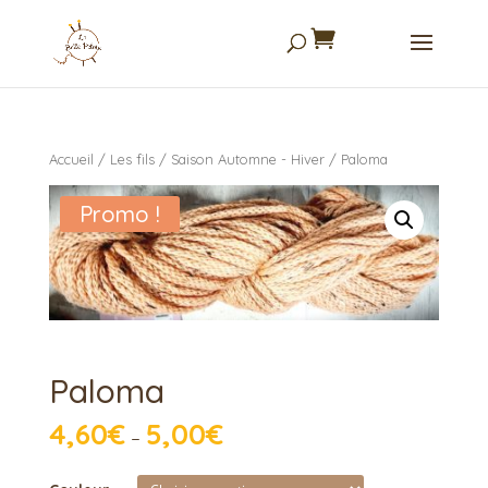
Accueil
/
Les fils
/
Saison Automne - Hiver
/ Paloma
Promo !
Paloma
4,60
€
5,00
€
–