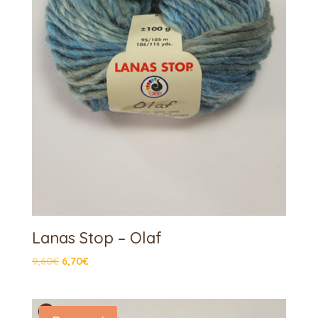
Lanas Stop – Olaf
9,60
€
6,70
€