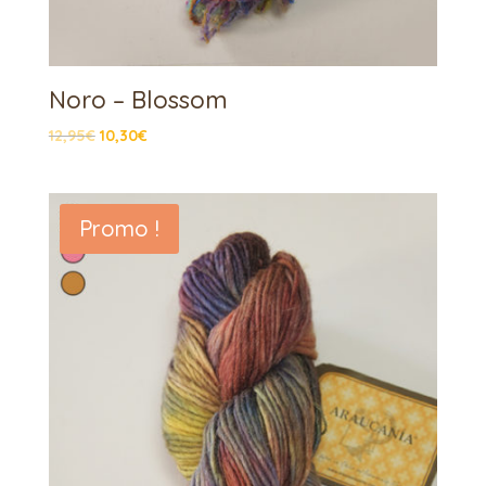
Noro – Blossom
12,95
€
10,30
€
Promo !