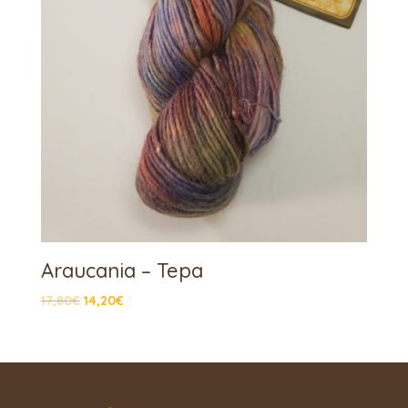
Araucania – Tepa
17,80
€
14,20
€