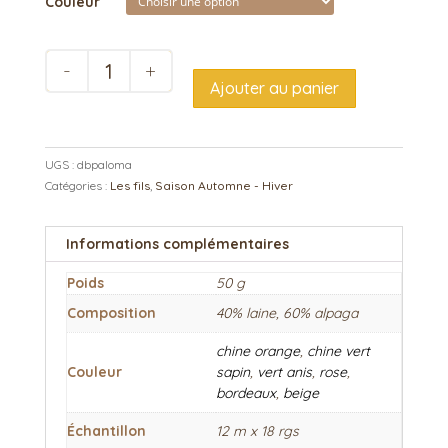
Couleur
quantité
de
Ajouter au panier
Paloma
UGS :
dbpaloma
Catégories :
Les fils
,
Saison Automne - Hiver
Informations complémentaires
Poids
50 g
Composition
40% laine, 60% alpaga
chine orange
,
chine vert
Couleur
sapin
,
vert anis
,
rose
,
bordeaux
,
beige
Échantillon
12 m x 18 rgs