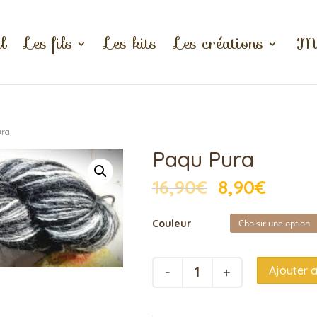
l
Les fils
Les kits
Les créations
Mo
ura
Paqu Pura
16,90
€
8,90
€
Couleur
quantité
Ajouter 
de
Paqu
Pura