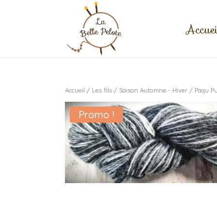
Accuei
Accueil
/
Les fils
/
Saison Automne - Hiver
/ Paqu P
Promo !