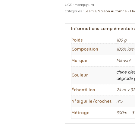
UGS :
mpaqupura
Catégories :
Les fils
,
Saison Automne - Hi
Informations complémentair
Poids
100 g
Composition
100% lam
Marque
Mirasol
chine ble
Couleur
dégradé g
Échantillon
24 m x 32
N°aiguille/crochet
n°3
Métrage
300m – 3