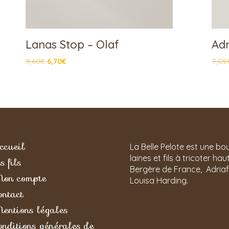
Lanas Stop – Olaf
Adr
9,60
€
6,70
€
7,05
ccueil
La Belle Pelote est une bo
laines et fils à tricoter h
s fils
Bergère de France, Adriafil
on compte
Louisa Harding.
ontact
entions légales
onditions générales de