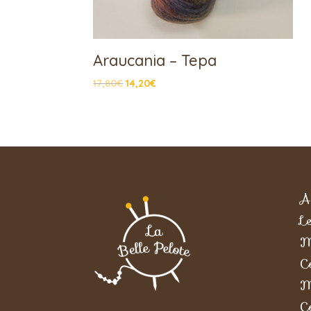
Araucania – Tepa
17,80
€
14,20
€
A
Le
M
C
M
C