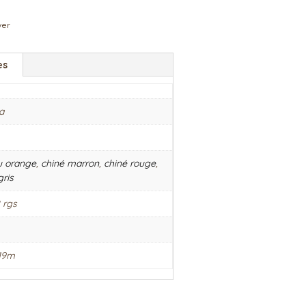
ver
es
a
u orange
,
chiné marron
,
chiné rouge
,
ris
 rgs
19m